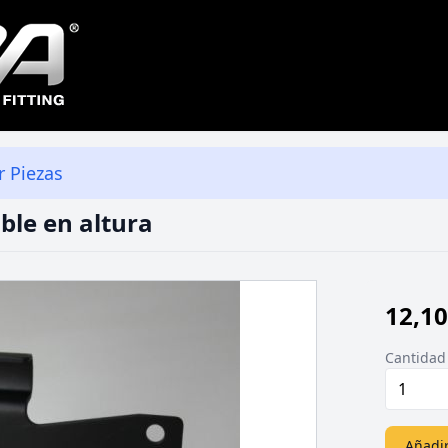
r Piezas
able en altura
12,1
Cantidad
Añadir