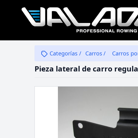
Categorías
/
Carros
/
Carros po
Pieza lateral de carro regul